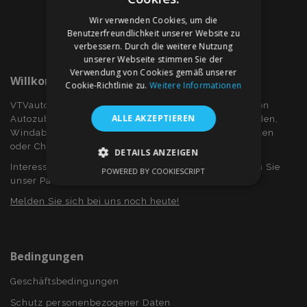
Wir verwenden Cookies, um die
Benutzerfreundlichkeit unserer Website zu
verbessern. Durch die weitere Nutzung
unserer Webseite stimmen Sie der
Verwendung von Cookies gemäß unserer
Willkommen Bei VTVauto.at
Cookie-Richtlinie zu.
Weitere Informationen
VTVauto ist ein Einzelhändler und ein Großhändler von
ALLE AKZEPTIEREN
Autozubehör wie z.B.: Radkappen, bzw. Radzierblenden,
Windabweiser für Seitenfenster, Sitzbezüge, Fuβmatten
oder Chromrahmen und Chromabdeckung...
DETAILS ANZEIGEN
Interessieren Sie sich für Dropshiping? Oder möchten Sie
POWERED BY COOKIESCRIPT
UNBEDINGT ERFORDERLICH
unser Partner werden?
Melden Sie sich bei uns noch heute!
PERFORMANCE
TARGETING
FUNKTIONALITÄT
Bedingungen
Geschäftsbedingungen
Unbedingt erforderlich
Performance
Schutz personenbezogener Daten