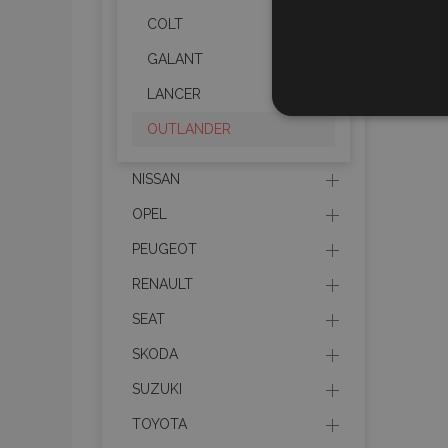
COLT
GALANT
LANCER
UNBEDIN
OUTLANDER
NISSAN
OPEL
Unbedingt erforderliche C
PEUGEOT
Kontoverwaltung. Ohne di
RENAULT
Name
SEAT
mage-translation-file-ve
SKODA
SUZUKI
recently_viewed_product
TOYOTA
section_data_ids