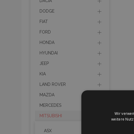
DACIA
DODGE
FIAT
FORD
HONDA
HYUNDAI
JEEP
KIA
LAND ROVER
MAZDA
MERCEDES
Wir verwen
MITSUBISHI
weitere Nut
ASX