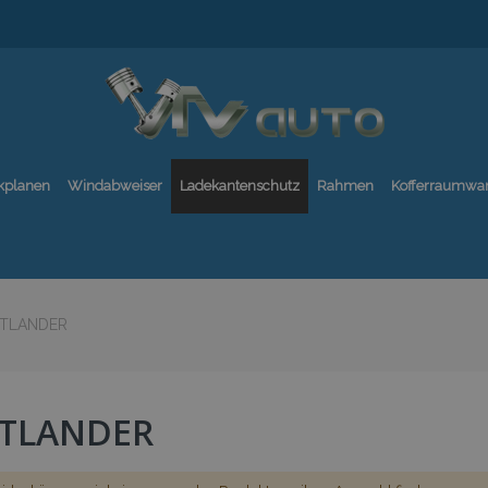
kplanen
Windabweiser
Ladekantenschutz
Rahmen
Kofferraumwa
TLANDER
TLANDER