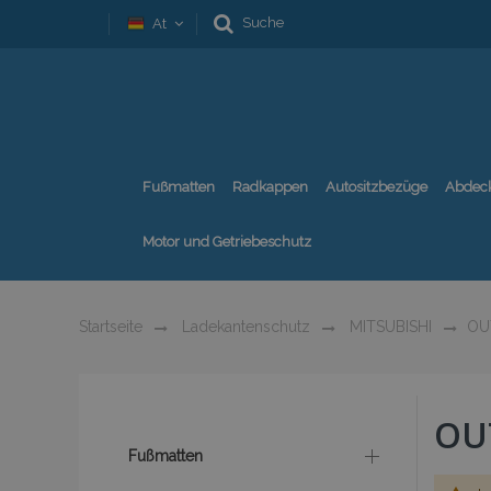
Suche
At
Fußmatten
Radkappen
Autositzbezüge
Abdec
Motor und Getriebeschutz
Startseite
Ladekantenschutz
MITSUBISHI
OU
OU
Fußmatten