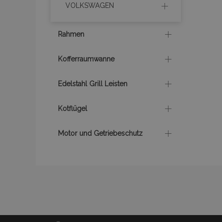
VOLKSWAGEN
PHPSESSID
Rahmen
Kofferraumwanne
Edelstahl Grill Leisten
mage-cache-sessid
Kotflügel
product_data_storage
Motor und Getriebeschutz
recently_viewed_product
recently_compared_prod
X-Magento-Vary