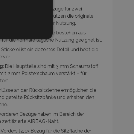
raktische RS Autositzbezüge für zwei
und Kopfstützen. Sie schützen die originale
ng, Abrieb und täglicher Nutzung.
ff:
Mittel- und Seitenteile bestehen aus
NKTIONALITÄT
 für die normale tägliche Nutzung geeignet ist.
Stickerei ist ein dezentes Detail und hebt die
rvor.
g:
Die Hauptteile sind mit 3 mm Schaumstoff
t mit 2 mm Polsterschaum verstärkt – für
eldung und die
ndet werden.
fort.
lüsse an der Rücksitzlehne ermöglichen die
d geteilte Rücksitzbänke und erhalten den
tzungen im lokalen
hne.
 die
buch konfiguriert ist
vorderen Bezüge haben im Bereich der
Seite).
e zertifizierte AIRBAG-Naht.
angesehener Produkte zur
Vordersitz, 1× Bezug für die Sitzfläche der