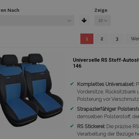
ren Nach
Zeige
Sie lesen gerade die Seite
Seite
Seite
Seite
Seit
1
2
3
Wei
Universelle RS Stoff-Autos
146
✔
Komplettes Universalset:
P
Vordersitze, Rücksitzbank 
Polsterung vor Verschmutzu
✔
Strapazierfähiger Polstersto
demselben Polsterstoff, der
✔
RS Stickerei:
Die präzise RS 
Verarbeitung der Bezüge he