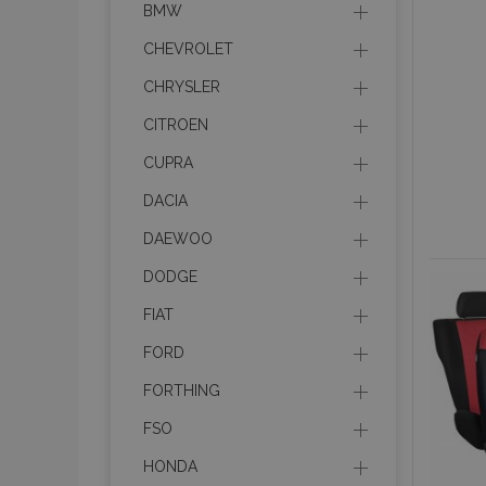
section_data_ids
BMW
CHEVROLET
PHPSESSID
CHRYSLER
CITROEN
CUPRA
DACIA
mage-cache-sessid
DAEWOO
DODGE
product_data_storage
FIAT
recently_viewed_product
FORD
recently_compared_prod
FORTHING
FSO
X-Magento-Vary
HONDA