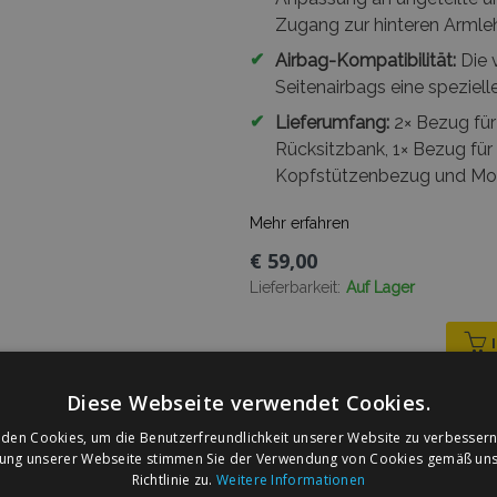
Zugang zur hinteren Armle
✔
Airbag-Kompatibilität:
Die 
Seitenairbags eine speziell
✔
Lieferumfang:
2× Bezug für 
Rücksitzbank, 1× Bezug für
Kopfstützenbezug und Mo
Mehr erfahren
€ 59,00
Lieferbarkeit:
Auf Lager
Diese Webseite verwendet Cookies.
den Cookies, um die Benutzerfreundlichkeit unserer Website zu verbessern
Universelle RS Stoff-Autos
zung unserer Webseite stimmen Sie der Verwendung von Cookies gemäß uns
Romeo 146
Richtlinie zu.
Weitere Informationen