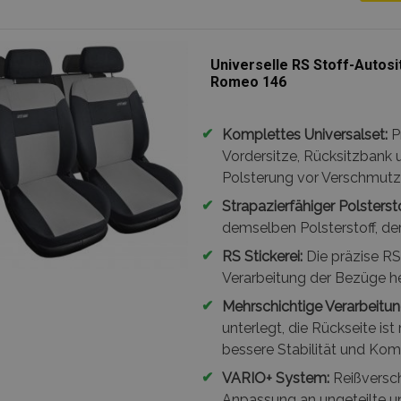
Universelle RS Stoff-Autosi
Romeo 146
✔
Komplettes Universalset:
P
Vordersitze, Rücksitzbank 
Polsterung vor Verschmutzu
✔
Strapazierfähiger Polstersto
demselben Polsterstoff, der
✔
RS Stickerei:
Die präzise RS 
Verarbeitung der Bezüge he
✔
Mehrschichtige Verarbeitun
unterlegt, die Rückseite is
bessere Stabilität und Kom
✔
VARIO+ System:
Reißversch
Anpassung an ungeteilte un