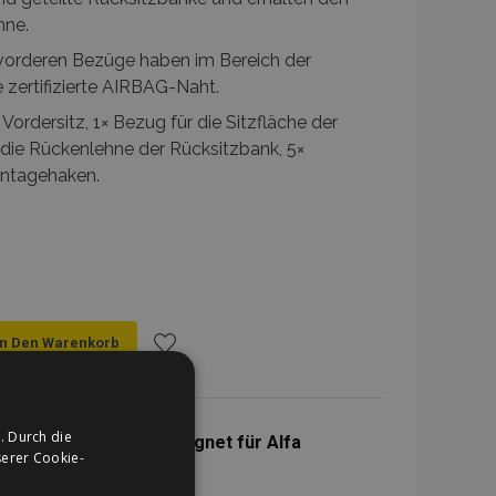
hne.
vorderen Bezüge haben im Bereich der
e zertifizierte AIRBAG-Naht.
Vordersitz, 1× Bezug für die Sitzfläche der
 die Rückenlehne der Rücksitzbank, 5×
ntagehaken.
In Den Warenkorb
Zur
Wunschliste
. Durch die
itzbezüge schwarz geeignet für Alfa
erer Cookie-
hinzufügen