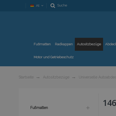
Suche
At
Fußmatten
Radkappen
Autositzbezüge
Abdec
Motor und Getriebeschutz
Startseite
Autositzbezüge
Universelle Autoabde
14
Fußmatten