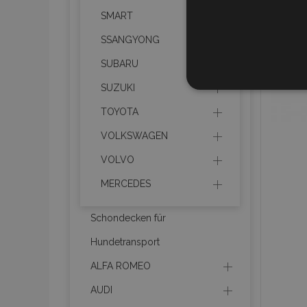
SMART
SSANGYONG
SUBARU
UNBEDIN
SUZUKI
TOYOTA
VOLKSWAGEN
VOLVO
Unbedingt erforderliche C
Kontoverwaltung. Ohne di
MERCEDES
Name
Schondecken für
mage-translation-file-ve
Hundetransport
ALFA ROMEO
recently_viewed_product
AUDI