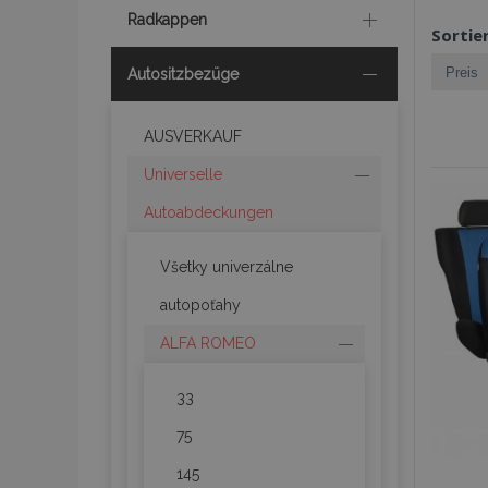
Radkappen
Sortie
Autositzbezüge
AUSVERKAUF
Universelle
Autoabdeckungen
Všetky univerzálne
autopoťahy
ALFA ROMEO
33
75
145