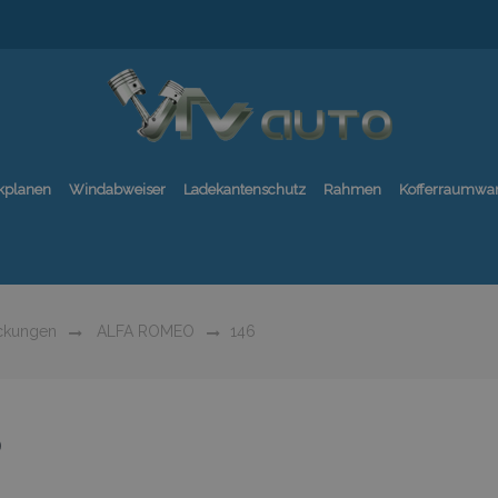
kplanen
Windabweiser
Ladekantenschutz
Rahmen
Kofferraumwa
ckungen
ALFA ROMEO
146
6