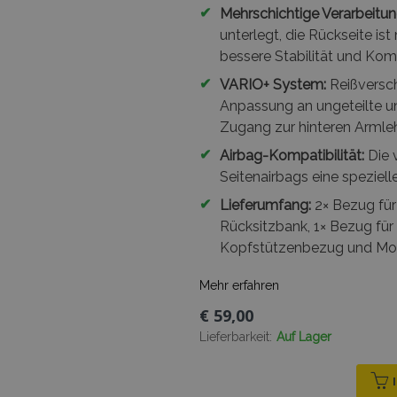
✔
Mehrschichtige Verarbeitun
unterlegt, die Rückseite is
bessere Stabilität und Kom
✔
VARIO+ System:
Reißversch
Anpassung an ungeteilte un
Zugang zur hinteren Armle
✔
Airbag-Kompatibilität:
Die 
Seitenairbags eine speziell
✔
Lieferumfang:
2× Bezug für 
Rücksitzbank, 1× Bezug für
Kopfstützenbezug und Mo
Mehr erfahren
€ 59,00
Lieferbarkeit:
Auf Lager