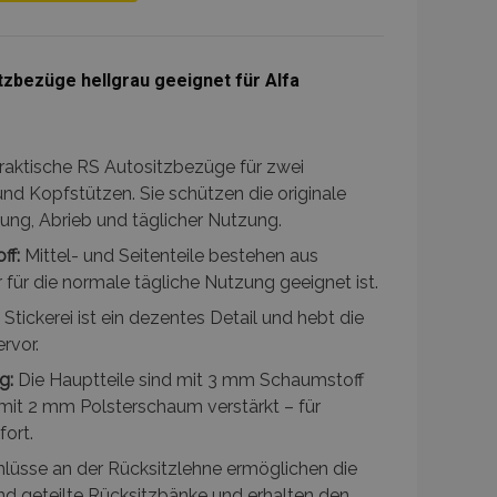
Zur
Wunschliste
tzbezüge hellgrau geeignet für Alfa
hinzufügen
raktische RS Autositzbezüge für zwei
und Kopfstützen. Sie schützen die originale
ng, Abrieb und täglicher Nutzung.
ff:
Mittel- und Seitenteile bestehen aus
 für die normale tägliche Nutzung geeignet ist.
Stickerei ist ein dezentes Detail und hebt die
rvor.
g:
Die Hauptteile sind mit 3 mm Schaumstoff
t mit 2 mm Polsterschaum verstärkt – für
fort.
lüsse an der Rücksitzlehne ermöglichen die
d geteilte Rücksitzbänke und erhalten den