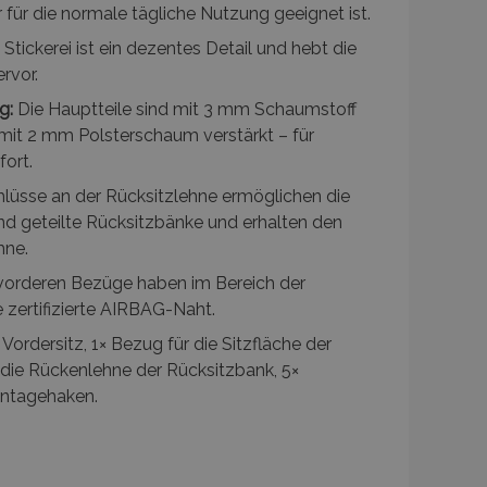
he, z. B. Varnish.
 für die normale tägliche Nutzung geeignet ist.
andere
Stickerei ist ein dezentes Detail und hebt die
nutzer angezeigt
mmungsnachricht und
rvor.
Die Nachricht wird aus
ie dem Käufer angezeigt
g:
Die Hauptteile sind mit 3 mm Schaumstoff
t mit 2 mm Polsterschaum verstärkt – für
verglichener Produkte.
fort.
lüsse an der Rücksitzlehne ermöglichen die
d geteilte Rücksitzbänke und erhalten den
hne.
vorderen Bezüge haben im Bereich der
üpft. Dies ist eine
enspeichern von Inhalten
alysedienstes von Google.
Seiten zu beschleunigen.
en darüber, wie der
e zertifizierte AIRBAG-Naht.
u unterscheiden, indem
enutzer möglicherweise
rd. Es ist in jeder
enspeichern von Inhalten
Vordersitz, 1× Bezug für die Sitzfläche der
Berechnung von Besucher-,
Seiten zu beschleunigen.
te verwendet.
 die Rückenlehne der Rücksitzbank, 5×
enspeichern von Inhalten
ntagehaken.
rknüpft. Gemäß der
Seiten zu beschleunigen.
ate verwendet, wodurch
en eingeschränkt wird.
enspeichern von Inhalten
Seiten zu beschleunigen.
n Sitzungsstatus
enspeichern von Inhalten