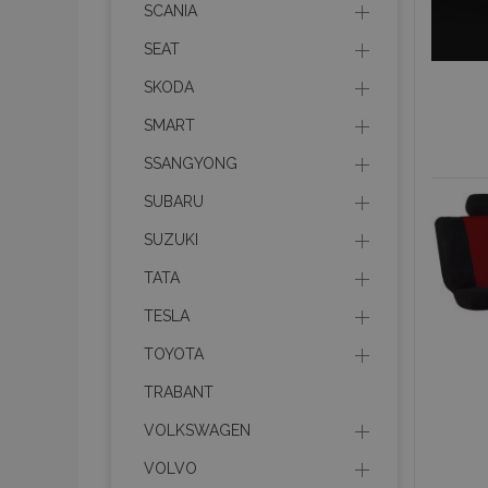
section_data_ids
SCANIA
SEAT
PHPSESSID
SKODA
SMART
SSANGYONG
SUBARU
mage-cache-sessid
SUZUKI
TATA
product_data_storage
TESLA
recently_viewed_product
TOYOTA
recently_compared_prod
TRABANT
VOLKSWAGEN
X-Magento-Vary
VOLVO