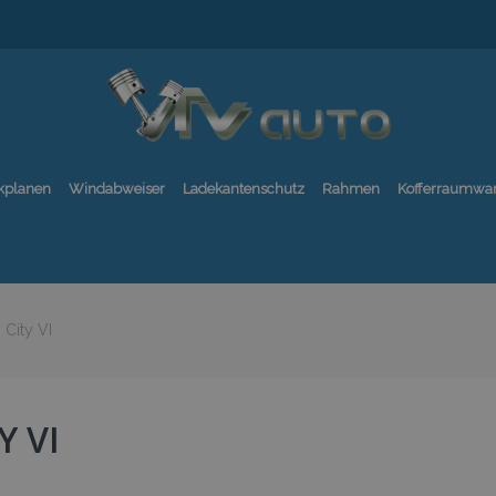
kplanen
Windabweiser
Ladekantenschutz
Rahmen
Kofferraumwa
City VI
Y VI