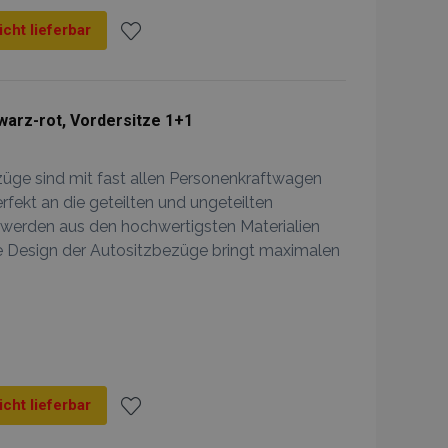
icht lieferbar
Zur
Wunschliste
arz-rot, Vordersitze 1+1
hinzufügen
züge sind mit fast allen Personenkraftwagen
rfekt an die geteilten und ungeteilten
 werden aus den hochwertigsten Materialien
he Design der Autositzbezüge bringt maximalen
icht lieferbar
Zur