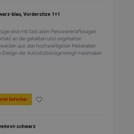
Wunschliste
arz-blau, Vordersitze 1+1
hinzufügen
züge sind mit fast allen Personenkraftwagen
rfekt an die geteilten und ungeteilten
 werden aus den hochwertigsten Materialien
he Design der Autositzbezüge bringt maximalen
icht lieferbar
Zur
Wunschliste
einrot-schwarz