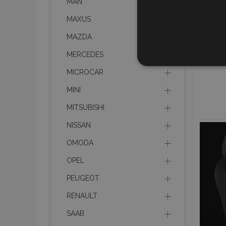
MAN
MAXUS
MAZDA
MERCEDES
UNBEDIN
MICROCAR
MINI
MITSUBISHI
NISSAN
Unbedingt erforderliche C
Kontoverwaltung. Ohne di
OMODA
Name
OPEL
mage-translation-file-ve
PEUGEOT
RENAULT
recently_viewed_product
SAAB