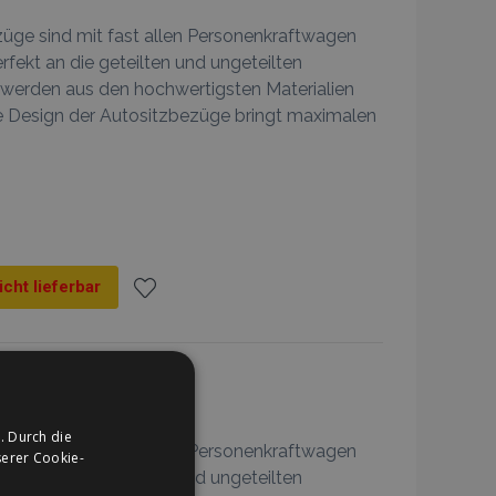
hinzufügen
züge sind mit fast allen Personenkraftwagen
rfekt an die geteilten und ungeteilten
 werden aus den hochwertigsten Materialien
he Design der Autositzbezüge bringt maximalen
icht lieferbar
Zur
Wunschliste
schwarz
hinzufügen
. Durch die
züge sind mit fast allen Personenkraftwagen
erer Cookie-
rfekt an die geteilten und ungeteilten