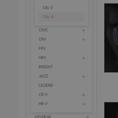
City V
City VI
CIVIC
CRV
FRV
HRV
INSIGHT
JAZZ
LEGEND
CR-V
HR-V
HYUNDAI