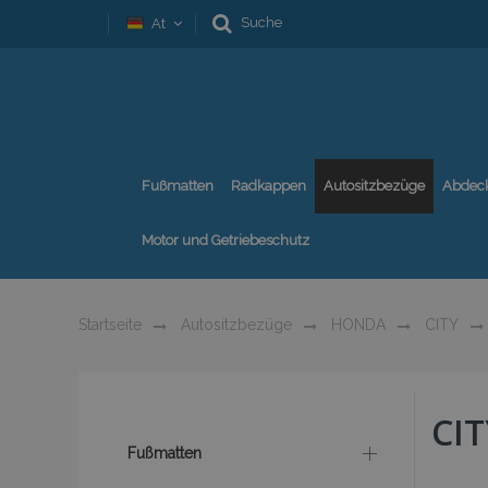
Suche
At
Fußmatten
Radkappen
Autositzbezüge
Abdec
Motor und Getriebeschutz
Startseite
Autositzbezüge
HONDA
CITY
CIT
Fußmatten