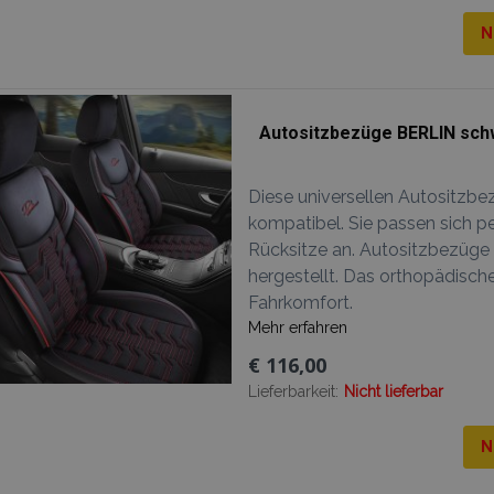
N
Autositzbezüge BERLIN schw
Diese universellen Autositzbe
kompatibel. Sie passen sich pe
Rücksitze an. Autositzbezüge
hergestellt. Das orthopädisc
Fahrkomfort.
Mehr erfahren
€ 116,00
Lieferbarkeit:
Nicht lieferbar
N