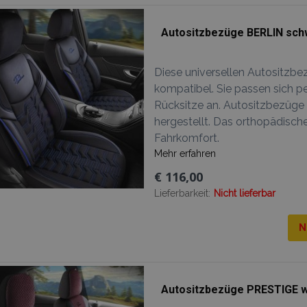
Autositzbezüge BERLIN schw
Diese universellen Autositzbe
kompatibel. Sie passen sich pe
Rücksitze an. Autositzbezüge
hergestellt. Das orthopädisc
Fahrkomfort.
Mehr erfahren
€ 116,00
Lieferbarkeit:
Nicht lieferbar
N
Autositzbezüge PRESTIGE w