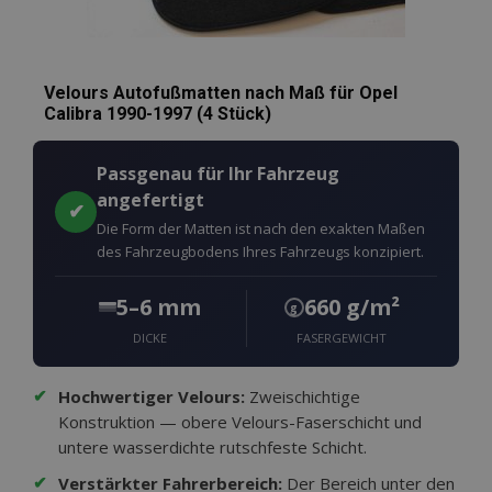
Velours Autofußmatten nach Maß für Opel
Calibra 1990-1997 (4 Stück)
Passgenau für Ihr Fahrzeug
angefertigt
✔
Die Form der Matten ist nach den exakten Maßen
des Fahrzeugbodens Ihres Fahrzeugs konzipiert.
5–6 mm
660 g/m²
g
DICKE
FASERGEWICHT
✔
Hochwertiger Velours:
Zweischichtige
Konstruktion — obere Velours-Faserschicht und
untere wasserdichte rutschfeste Schicht.
✔
Verstärkter Fahrerbereich:
Der Bereich unter den