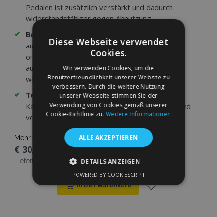
Pedalen ist zusätzlich verstärkt und dadurch
widerstandsfähiger gegen Abnutzung.
✔
Befestigung am Fahrzeugboden:
Bei
Diese Webseite verwendet
ausgewählten Modellen sind die Matten mit
Cookies.
originalgetreuen Befestigungselementen
ausgestattet — sie verhindern ein Verrutschen
Wir verwenden Cookies, um die
Benutzerfreundlichkeit unserer Website zu
während der Fahrt.
verbessern. Durch die weitere Nutzung
✔
Textile Einfassung:
Die hochwertige
unserer Webseite stimmen Sie der
Verwendung von Cookies gemäß unserer
Kantenumrandung verhindert das Ausfransen und
Cookie-Richtlinie zu.
Weitere Informationen
verleiht den Matten eine Premium-Optik.
ALLE AKZEPTIEREN
Mehr erfahren
€ 30,95
Lieferbarkeit:
Auf Lager
DETAILS ANZEIGEN
POWERED BY COOKIESCRIPT
UNBEDINGT ERFORDERLICH
In Den Warenkorb
PERFORMANCE
TARGETING
Zur