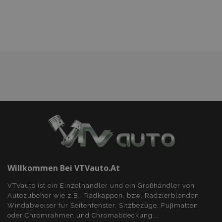
FUNKTIONALITÄT
Wunschliste
hinzufügen
Unbedingt erforderlich
Performance
Targeting
Funktionalität
Unbedingt erforderliche Cookies ermöglichen
wesentliche Kernfunktionen der Website wie
die Benutzeranmeldung und die
Kontoverwaltung. Ohne die unbedingt
erforderlichen Cookies kann die Website nicht
ordnungsgemäß verwendet werden.
Anbieter /
Name
Abl
Domäne
mage-translation-file-version
Adobe Inc.
www.vtvauto.at
Willkommen Bei VTVauto.at
VTVauto ist ein Einzelhändler und ein Großhändler von
Autozubehör wie z.B.: Radkappen, bzw. Radzierblenden,
Windabweiser für Seitenfenster, Sitzbezüge, Fuβmatten
oder Chromrahmen und Chromabdeckung...
recently_viewed_product
Adobe Inc.