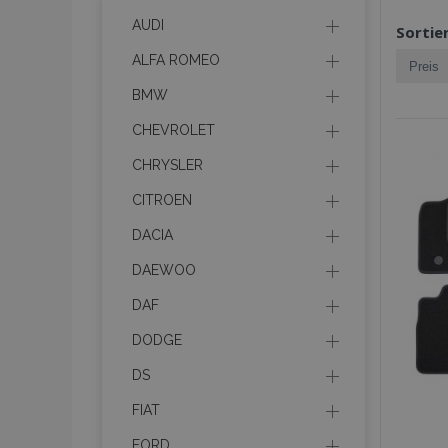
AUDI
Sortie
ALFA ROMEO
BMW
CHEVROLET
CHRYSLER
CITROEN
DACIA
DAEWOO
DAF
DODGE
DS
FIAT
FORD