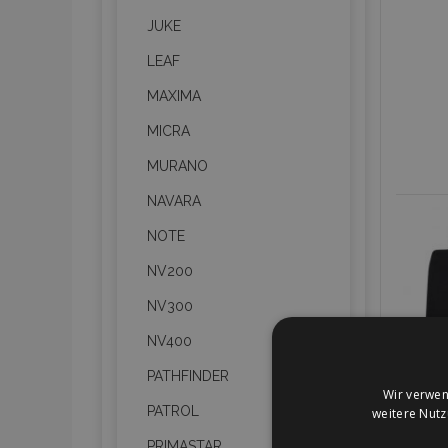
JUKE
LEAF
MAXIMA
MICRA
MURANO
NAVARA
NOTE
NV200
NV300
NV400
PATHFINDER
Wir verwen
PATROL
weitere Nut
PRIMASTAR