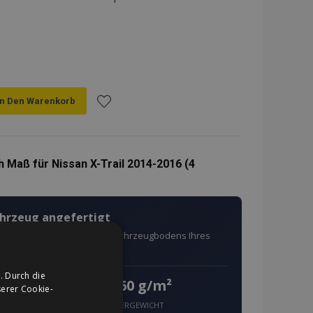
In Den Warenkorb
Zur
Wunschliste
 Maß für Nissan X-Trail 2014-2016 (4
hinzufügen
ahrzeug angefertigt
ach den exakten Maßen des Fahrzeugbodens Ihres
. Durch die
660 g/m²
g
erer Cookie-
FASERGEWICHT