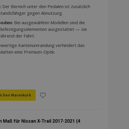
:
Der Bereich unter den Pedalen ist zusätzlich
standsfähiger gegen Abnutzung.
boden:
Bei ausgewählten Modellen sind die
 Befestigungselementen ausgestattet — sie
ährend der Fahrt.
hwertige Kantenumrandung verhindert das
 Matten eine Premium-Optik.
In Den Warenkorb
Zur
Wunschliste
 Maß für Nissan X-Trail 2017-2021 (4
hinzufügen