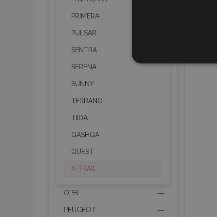
PRIMERA
PULSAR
SENTRA
UNBEDIN
SERENA
SUNNY
TERRANO
TIIDA
Unbedingt erforderliche C
Kontoverwaltung. Ohne di
QASHQAI
Name
QUEST
mage-translation-file-ve
X-TRAIL
OPEL
recently_viewed_product
PEUGEOT