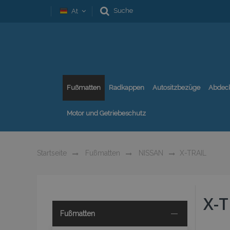
Suche
At
Fußmatten
Radkappen
Autositzbezüge
Abdec
Motor und Getriebeschutz
Startseite
Fußmatten
NISSAN
X-TRAIL
X-T
Fußmatten