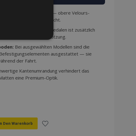
schichtige Konstruktion — obere Velours-
erdichte rutschfeste Schicht.
:
Der Bereich unter den Pedalen ist zusätzlich
standsfähiger gegen Abnutzung.
NKTIONALITÄT
boden:
Bei ausgewählten Modellen sind die
 Befestigungselementen ausgestattet — sie
ährend der Fahrt.
hwertige Kantenumrandung verhindert das
eldung und die
 Matten eine Premium-Optik.
ndet werden.
tzungen im lokalen
 die
buch konfiguriert ist
Seite).
In Den Warenkorb
angesehener Produkte zur
Zur