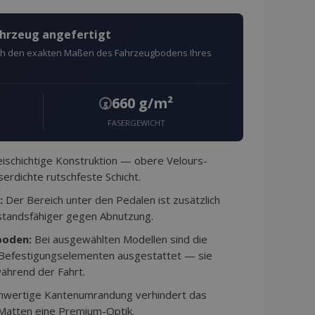
ahrzeug angefertigt
ach den exakten Maßen des Fahrzeugbodens Ihres
660 g/m²
g
FASERGEWICHT
schichtige Konstruktion — obere Velours-
erdichte rutschfeste Schicht.
:
Der Bereich unter den Pedalen ist zusätzlich
standsfähiger gegen Abnutzung.
boden:
Bei ausgewählten Modellen sind die
 Befestigungselementen ausgestattet — sie
ährend der Fahrt.
hwertige Kantenumrandung verhindert das
 Matten eine Premium-Optik.