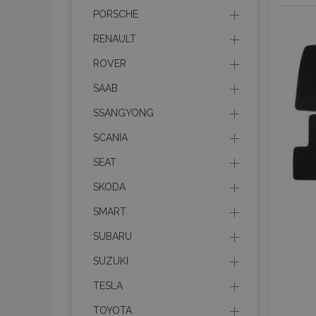
section_data_ids
PORSCHE
RENAULT
PHPSESSID
ROVER
SAAB
SSANGYONG
mage-cache-sessid
SCANIA
SEAT
product_data_storage
SKODA
SMART
recently_viewed_product
SUBARU
recently_compared_prod
SUZUKI
X-Magento-Vary
TESLA
TOYOTA