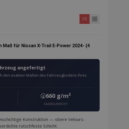
 Maß für Nissan X-Trail E-Power 2024- (4
ahrzeug angefertigt
ach den exakten Maßen des Fahrzeugbodens Ihres
660 g/m²
g
FASERGEWICHT
schichtige Konstruktion — obere Velours-
erdichte rutschfeste Schicht.