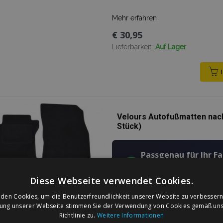
Mehr erfahren
€ 30,95
Lieferbarkeit:
Auf Lager
Velours Autofußmatten nach
Stück)
Passgenau für Ihr F
✔
Die Form der Matten ist n
Fahrzeugs konzipiert.
Diese Webseite verwendet Cookies.
den Cookies, um die Benutzerfreundlichkeit unserer Website zu verbessern
5–6 mm
zung unserer Webseite stimmen Sie der Verwendung von Cookies gemäß uns
Richtlinie zu.
Weitere Informationen
DICKE