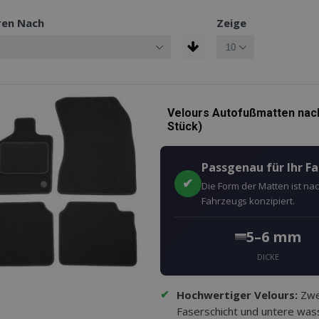
ren Nach
Zeige
Velours Autofußmatten nach
Stück)
Passgenau für Ihr F
✔
Die Form der Matten ist n
Fahrzeugs konzipiert.
5–6 mm
DICKE
✔
Hochwertiger Velours:
Zwei
Faserschicht und untere wass