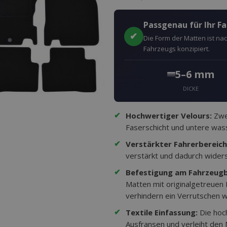
Passgenau für Ihr F
✔
Die Form der Matten ist n
Fahrzeugs konzipiert.
5–6 mm
DICKE
✔
Hochwertiger Velours:
Zwei
Faserschicht und untere wass
✔
Verstärkter Fahrerbereich
verstärkt und dadurch wider
✔
Befestigung am Fahrzeug
Matten mit originalgetreuen
verhindern ein Verrutschen w
✔
Textile Einfassung:
Die hoc
Ausfransen und verleiht den