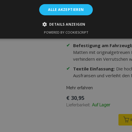
ALLE AKZEPTIEREN
✔
Hochwertiger Velours:
Zwei
Faserschicht und untere wass
DETAILS ANZEIGEN
✔
Verstärkter Fahrerbereich
POWERED BY COOKIESCRIPT
verstärkt und dadurch wider
GT ERFORDERLICH
PERFORMANCE
TARGETING
FU
✔
Befestigung am Fahrzeug
Matten mit originalgetreuen
verhindern ein Verrutschen w
Unbedingt erforderlich
Performance
Targeting
Funktionalität
✔
Textile Einfassung:
Die hoc
ookies ermöglichen wesentliche Kernfunktionen der Website wie die Benutzeranm
Ausfransen und verleiht den
e unbedingt erforderlichen Cookies kann die Website nicht ordnungsgemäß verwe
Anbieter /
Mehr erfahren
Ablaufdatum
Beschreibung
Domäne
€ 30,95
rsion
Session
Verfolgt die Version von Überse
Adobe Inc.
Speicher. Wird verwendet, wenn
www.vtvauto.at
Lieferbarkeit:
Auf Lager
Übersetzungsstrategie als Wörter
(Übersetzung auf der Storefront-
1 Tag
Speichert Produkt-IDs kürzlich 
Adobe Inc.
einfachen Navigation.
www.vtvauto.at