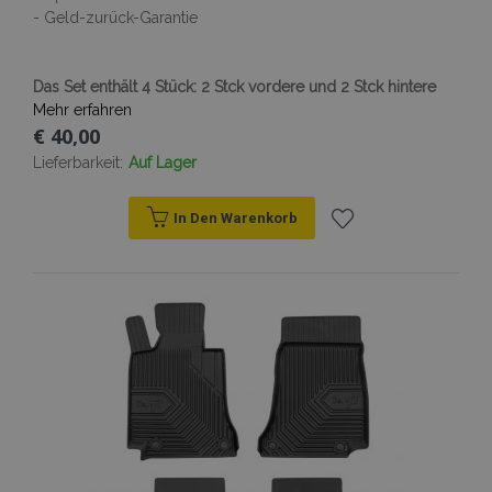
www.vtvauto.at
- Geld-zurück-Garantie
Das Set enthält 4 Stück: 2 Stck vordere und 2 Stck hintere
Mehr erfahren
€ 40,00
product_data_storage
Adobe Inc.
Lieferbarkeit:
Auf Lager
www.vtvauto.at
In Den Warenkorb
Zur
recently_viewed_product_previous
Adobe Inc.
www.vtvauto.at
Wunschliste
recently_compared_product_previous
hinzufügen
Adobe Inc.
www.vtvauto.at
X-Magento-Vary
1
Adobe Inc.
www.vtvauto.at