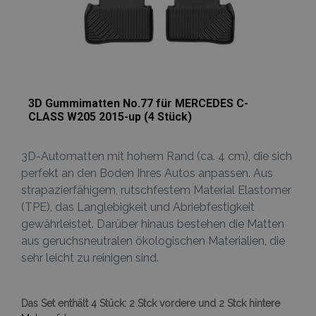
mage-messages
Adobe Inc.
www.vtvauto.at
3D Gummimatten No.77 für MERCEDES C-
CLASS W205 2015-up (4 Stück)
3D-Automatten mit hohem Rand (ca. 4 cm), die sich
perfekt an den Boden Ihres Autos anpassen. Aus
strapazierfähigem, rutschfestem Material Elastomer
(TPE), das Langlebigkeit und Abriebfestigkeit
recently_compared_product
Adobe Inc.
www.vtvauto.at
gewährleistet. Darüber hinaus bestehen die Matten
aus geruchsneutralen ökologischen Materialien, die
sehr leicht zu reinigen sind.
Das Set enthält 4 Stück: 2 Stck vordere und 2 Stck hintere
Anbieter /
Name
Ablaufdatum
Beschreibun