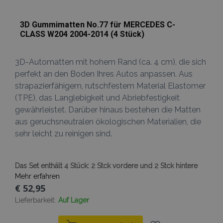
Kampagnenda
mage-
1 Tag
Dieses Cookie
Adobe Inc.
für die Site-
cache-
verwendet, u
www.vtvauto.at
Analyseberich
storage
Zwischenspe
verwendet.
3D Gummimatten No.77 für MERCEDES C-
von Inhalten 
Browser zu
CLASS W204 2004-2014 (4 Stück)
_gat
54 Sekunden
Dieser Cookie
erleichtern u
Google
Name ist mit
das Laden vo
LLC
Google Univer
Seiten zu
.vtvauto.at
Analytics
beschleunige
3D-Automatten mit hohem Rand (ca. 4 cm), die sich
verknüpft. G
der
perfekt an den Boden Ihres Autos anpassen. Aus
mage-
1 Tag
Dieses Cookie
Adobe Inc.
Dokumentati
cache-
verwendet, u
www.vtvauto.at
strapazierfähigem, rutschfestem Material Elastomer
wird er zur
storage-
Zwischenspe
Drosselung d
section-
von Inhalten 
(TPE), das Langlebigkeit und Abriebfestigkeit
Anforderungs
invalidation
Browser zu
verwendet,
erleichtern u
gewährleistet. Darüber hinaus bestehen die Matten
wodurch die
das Laden vo
aus geruchsneutralen ökologischen Materialien, die
Datenerfassu
Seiten zu
auf Websites 
beschleunige
sehr leicht zu reinigen sind.
hohem
Datenaufko
eingeschränk
wird.
Das Set enthält 4 Stück: 2 Stck vordere und 2 Stck hintere
_ga_Z7BN9E4XY4
.vtvauto.at
1 Jahr 1
Dieses Cookie
Mehr erfahren
Monat
von Google
Analytics
€ 52,95
verwendet, 
den Sitzungss
Lieferbarkeit:
Auf Lager
beizubehalten
_gid
1 Tag
Dieses Cookie
Google