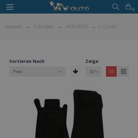
0
Startseite
Fußmatten
MERCEDES
C-CLASS
Sortieren Nach
Zeige