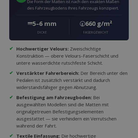
Die Form der Matten ist nach den exakten Maßen
des Fahrzeugbodens Ihres Fahrzeugs konzipiert.
5–6 mm
660 g/m²
g
DICKE
FASERGEWICHT
✔
Hochwertiger Velours:
Zweischichtige
Konstruktion — obere Velours-Faserschicht und
untere wasserdichte rutschfeste Schicht.
✔
Verstärkter Fahrerbereich:
Der Bereich unter den
Pedalen ist zusätzlich verstärkt und dadurch
widerstandsfähiger gegen Abnutzung.
✔
Befestigung am Fahrzeugboden:
Bei
ausgewählten Modellen sind die Matten mit
originalgetreuen Befestigungselementen
ausgestattet — sie verhindern ein Verrutschen
während der Fahrt.
✔
Textile Einfassung:
Die hochwertige