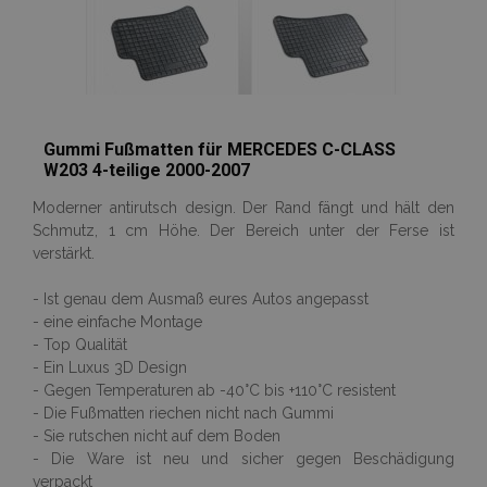
section_data_ids
Adobe Inc.
www.vtvauto.at
Gummi Fußmatten für MERCEDES C-CLASS
W203 4-teilige 2000-2007
PHPSESSID
1
PHP.net
.vtvauto.at
Moderner antirutsch design. Der Rand fängt und hält den
Schmutz, 1 cm Höhe. Der Bereich unter der Ferse ist
verstärkt.
- Ist genau dem Ausmaß eures Autos angepasst
- eine einfache Montage
- Top Qualität
- Ein Luxus 3D Design
- Gegen Temperaturen ab -40°C bis +110°C resistent
- Die Fußmatten riechen nicht nach Gummi
- Sie rutschen nicht auf dem Boden
- Die Ware ist neu und sicher gegen Beschädigung
verpackt
mage-cache-sessid
Adobe Inc.