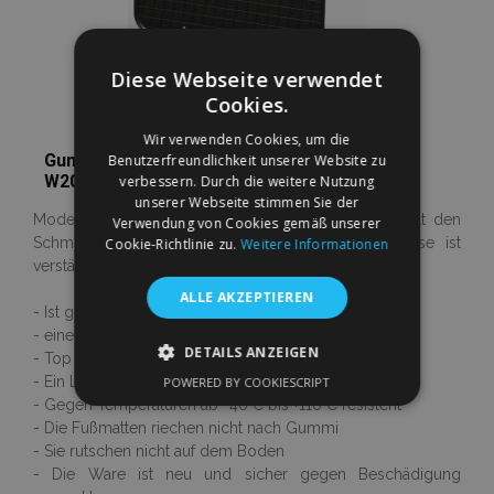
Diese Webseite verwendet
Cookies.
Wir verwenden Cookies, um die
Gummi Fußmatten für MERCEDES C-CLASS
Benutzerfreundlichkeit unserer Website zu
W202 4-teilige 1993-2001
verbessern. Durch die weitere Nutzung
unserer Webseite stimmen Sie der
Moderner antirutsch design. Der Rand fängt und hält den
Verwendung von Cookies gemäß unserer
Schmutz, 1 cm Höhe. Der Bereich unter der Ferse ist
Cookie-Richtlinie zu.
Weitere Informationen
verstärkt.
ALLE AKZEPTIEREN
- Ist genau dem Ausmaß eures Autos angepasst
- eine einfache Montage
DETAILS ANZEIGEN
- Top Qualität
- Ein Luxus 3D Design
POWERED BY COOKIESCRIPT
UNBEDINGT ERFORDERLICH
- Gegen Temperaturen ab -40°C bis +110°C resistent
- Die Fußmatten riechen nicht nach Gummi
PERFORMANCE
TARGETING
- Sie rutschen nicht auf dem Boden
- Die Ware ist neu und sicher gegen Beschädigung
FUNKTIONALITÄT