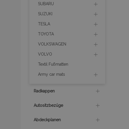
SUBARU
section_data_ids
SUZUKI
PHPSESSID
TESLA
TOYOTA
VOLKSWAGEN
VOLVO
mage-cache-sessid
Textil Fußmatten
Army car mats
product_data_storage
Radkappen
recently_viewed_product
recently_compared_prod
Autositzbezüge
X-Magento-Vary
Abdeckplanen