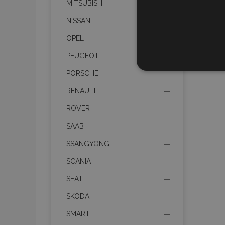
MITSUBISHI
NISSAN
OPEL
PEUGEOT
UNBEDIN
PORSCHE
RENAULT
ROVER
SAAB
Unbedingt erforderliche C
Kontoverwaltung. Ohne di
SSANGYONG
Name
SCANIA
mage-translation-file-ve
SEAT
SKODA
recently_viewed_product
SMART