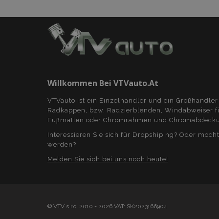
mage-cache-storage-
section-invalidation
_gid
Goog
LLC
.vtva
Willkommen Bei VTVauto.at
VTVauto ist ein Einzelhändler und ein Großhändler
Radkappen, bzw. Radzierblenden, Windabweiser für
Fuβmatten oder Chromrahmen und Chromabdecku
Interessieren Sie sich für Dropshiping? Oder möch
werden?
Melden Sie sich bei uns noch heute!
© VTV s.r.o. 2010 - 2026 VAT: SK2023166904