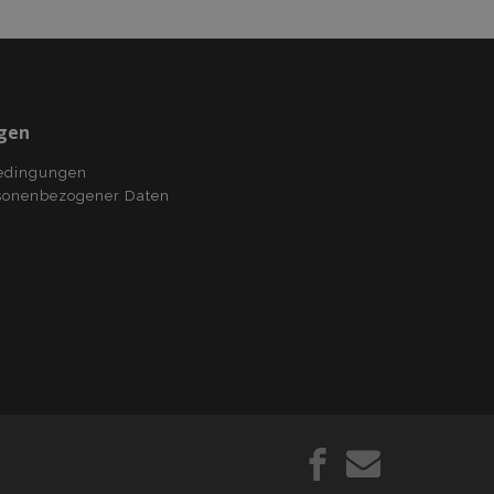
enspeichern von Inhalten
Seiten zu beschleunigen.
rt und aktualisiert einen
hlen und Verfolgen von
gen
edingungen
sonenbezogener Daten