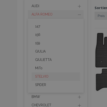
AUDI
Sortie
ALFA ROMEO
147
156
159
GIULIA
GIULIETTA
MiTo
STELVIO
SPIDER
BMW
CHEVROLET