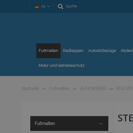
Suche
At
Fußmatten
Radkappen
Autositzbezüge
Abdec
Motor und Getriebeschutz
Startseite
Fußmatten
ALFA ROMEO
STELVIO
ST
Fußmatten