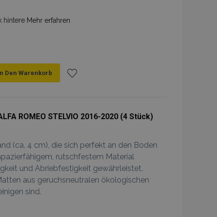
k hintere
Mehr erfahren
In Den Warenkorb
Zur
Wunschliste
ALFA ROMEO STELVIO 2016-2020 (4 Stück)
hinzufügen
 (ca. 4 cm), die sich perfekt an den Boden
apazierfähigem, rutschfestem Material
keit und Abriebfestigkeit gewährleistet.
Matten aus geruchsneutralen ökologischen
einigen sind.