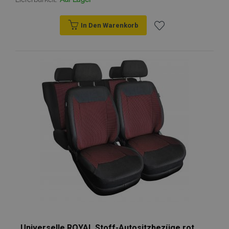
In Den Warenkorb
Zur
Wunschliste
hinzufügen
Universelle ROYAL Stoff-Autositzbezüge rot