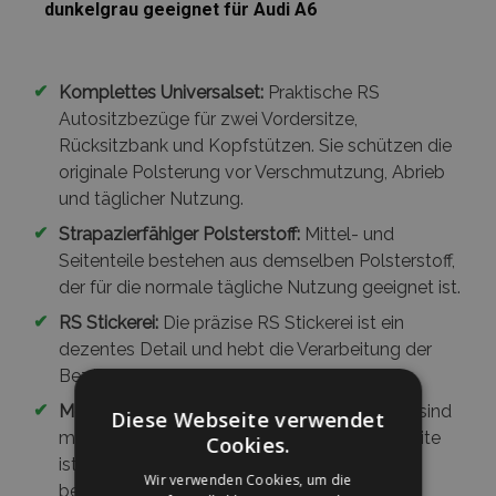
dunkelgrau geeignet für Audi A6
✔
Komplettes Universalset:
Praktische RS
Autositzbezüge für zwei Vordersitze,
Rücksitzbank und Kopfstützen. Sie schützen die
originale Polsterung vor Verschmutzung, Abrieb
und täglicher Nutzung.
✔
Strapazierfähiger Polsterstoff:
Mittel- und
Seitenteile bestehen aus demselben Polsterstoff,
der für die normale tägliche Nutzung geeignet ist.
✔
RS Stickerei:
Die präzise RS Stickerei ist ein
dezentes Detail und hebt die Verarbeitung der
Bezüge hervor.
✔
Mehrschichtige Verarbeitung:
Die Hauptteile sind
Diese Webseite verwendet
mit 3 mm Schaumstoff unterlegt, die Rückseite
Cookies.
ist mit 2 mm Polsterschaum verstärkt – für
Wir verwenden Cookies, um die
bessere Stabilität und Komfort.