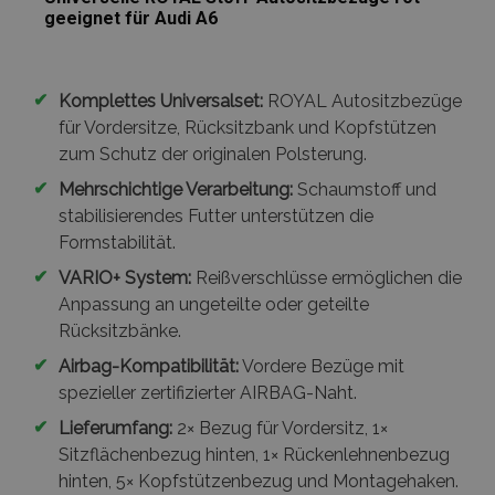
geeignet für Audi A6
✔
Komplettes Universalset:
ROYAL Autositzbezüge
für Vordersitze, Rücksitzbank und Kopfstützen
zum Schutz der originalen Polsterung.
✔
Mehrschichtige Verarbeitung:
Schaumstoff und
stabilisierendes Futter unterstützen die
Formstabilität.
✔
VARIO+ System:
Reißverschlüsse ermöglichen die
Anpassung an ungeteilte oder geteilte
Rücksitzbänke.
✔
Airbag-Kompatibilität:
Vordere Bezüge mit
spezieller zertifizierter AIRBAG-Naht.
✔
Lieferumfang:
2× Bezug für Vordersitz, 1×
Sitzflächenbezug hinten, 1× Rückenlehnenbezug
hinten, 5× Kopfstützenbezug und Montagehaken.