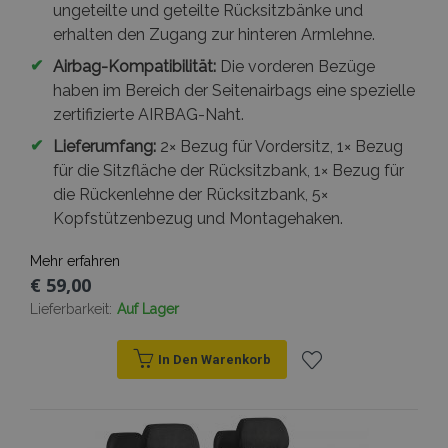
ungeteilte und geteilte Rücksitzbänke und
www.vtvauto.at
erhalten den Zugang zur hinteren Armlehne.
✔
Airbag-Kompatibilität:
Die vorderen Bezüge
haben im Bereich der Seitenairbags eine spezielle
recently_viewed_product_previous
Adobe Inc.
www.vtvauto.at
zertifizierte AIRBAG-Naht.
✔
Lieferumfang:
2× Bezug für Vordersitz, 1× Bezug
recently_compared_product_previous
Adobe Inc.
für die Sitzfläche der Rücksitzbank, 1× Bezug für
www.vtvauto.at
die Rückenlehne der Rücksitzbank, 5×
Kopfstützenbezug und Montagehaken.
X-Magento-Vary
1
Adobe Inc.
www.vtvauto.at
Mehr erfahren
€ 59,00
Lieferbarkeit:
Auf Lager
In Den Warenkorb
Zur
mage-messages
Adobe Inc.
Wunschliste
www.vtvauto.at