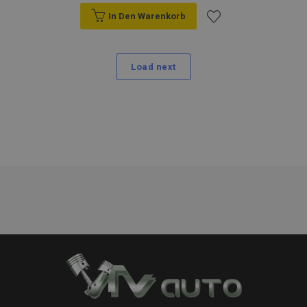
In Den Warenkorb
Zur
Wunschliste
Load next
hinzufügen