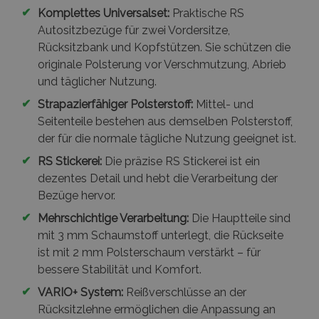
✔
Komplettes Universalset:
Praktische RS
PHPSESSID
1
PHP.net
.vtvauto.at
Autositzbezüge für zwei Vordersitze,
Rücksitzbank und Kopfstützen. Sie schützen die
originale Polsterung vor Verschmutzung, Abrieb
und täglicher Nutzung.
✔
Strapazierfähiger Polsterstoff:
Mittel- und
Seitenteile bestehen aus demselben Polsterstoff,
der für die normale tägliche Nutzung geeignet ist.
✔
RS Stickerei:
Die präzise RS Stickerei ist ein
dezentes Detail und hebt die Verarbeitung der
Bezüge hervor.
✔
mage-cache-sessid
Mehrschichtige Verarbeitung:
Die Hauptteile sind
Adobe Inc.
www.vtvauto.at
mit 3 mm Schaumstoff unterlegt, die Rückseite
ist mit 2 mm Polsterschaum verstärkt – für
bessere Stabilität und Komfort.
✔
VARIO+ System:
Reißverschlüsse an der
Rücksitzlehne ermöglichen die Anpassung an
product_data_storage
Adobe Inc.