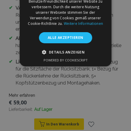
Benutzerfreundlichkeit unserer Website zu
verbessern. Durch die weitere Nutzung
✔
VARIO+ System:
Reißverschlüsse an der
unserer Webseite stimmen Sie der
Rücksitzlehne ermöglichen die Anpassung an
Verwendung von Cookies gemäß unserer
ungeteilte und geteilte Rücksitzbänke und
Cookie-Richtlinie zu.
Weitere Informationen
erhalten den Zugang zur hinteren Armlehne.
ALLE AKZEPTIEREN
✔
Airbag-Kompatibilität:
Die vorderen Bezüge
haben im Bereich der Seitenairbags eine spezielle
DETAILS ANZEIGEN
zertifizierte AIRBAG-Naht.
POWERED BY COOKIESCRIPT
✔
Lieferumfang:
2× Bezug für Vordersitz, 1× Bezug
UNBEDINGT ERFORDERLICH
für die Sitzfläche der Rücksitzbank, 1× Bezug für
PERFORMANCE
TARGETING
die Rückenlehne der Rücksitzbank, 5×
Kopfstützenbezug und Montagehaken.
FUNKTIONALITÄT
Mehr erfahren
€ 59,00
Lieferbarkeit:
Auf Lager
Unbedingt erforderlich
Performance
Targeting
Funktionalität
In Den Warenkorb