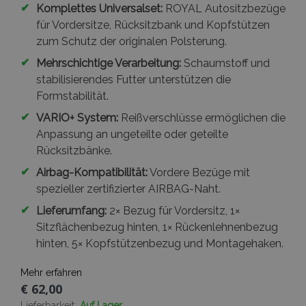
verwendet.
✔
Komplettes Universalset:
ROYAL Autositzbezüge
für Vordersitze, Rücksitzbank und Kopfstützen
zum Schutz der originalen Polsterung.
✔
Mehrschichtige Verarbeitung:
Schaumstoff und
stabilisierendes Futter unterstützen die
Formstabilität.
✔
VARIO+ System:
Reißverschlüsse ermöglichen die
Anpassung an ungeteilte oder geteilte
Rücksitzbänke.
✔
Airbag-Kompatibilität:
Vordere Bezüge mit
spezieller zertifizierter AIRBAG-Naht.
✔
Lieferumfang:
2× Bezug für Vordersitz, 1×
Sitzflächenbezug hinten, 1× Rückenlehnenbezug
hinten, 5× Kopfstützenbezug und Montagehaken.
Mehr erfahren
€ 62,00
Lieferbarkeit:
Auf Lager