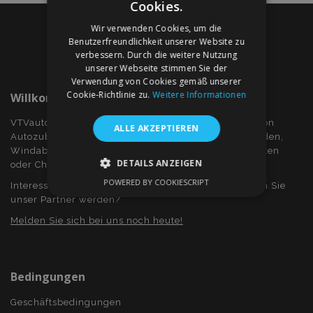
Cookies.
Wir verwenden Cookies, um die
Benutzerfreundlichkeit unserer Website zu
verbessern. Durch die weitere Nutzung
unserer Webseite stimmen Sie der
Verwendung von Cookies gemäß unserer
Cookie-Richtlinie zu.
Weitere Informationen
Willkommen Bei VTVauto.at
VTVauto ist ein Einzelhändler und ein Großhändler von
ALLE AKZEPTIEREN
Autozubehör wie z.B.: Radkappen, bzw. Radzierblenden,
Windabweiser für Seitenfenster, Sitzbezüge, Fuβmatten
DETAILS ANZEIGEN
oder Chromrahmen und Chromabdeckung...
POWERED BY COOKIESCRIPT
Interessieren Sie sich für Dropshiping? Oder möchten Sie
UNBEDINGT ERFORDERLICH
unser Partner werden?
PERFORMANCE
TARGETING
Melden Sie sich bei uns noch heute!
FUNKTIONALITÄT
Bedingungen
Geschäftsbedingungen
Unbedingt erforderlich
Performance