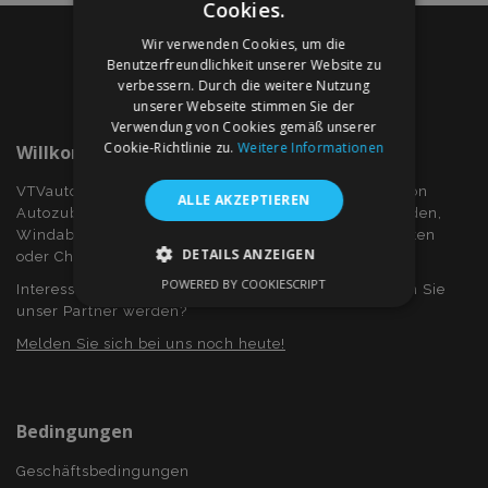
Cookies.
Wir verwenden Cookies, um die
Benutzerfreundlichkeit unserer Website zu
verbessern. Durch die weitere Nutzung
unserer Webseite stimmen Sie der
Verwendung von Cookies gemäß unserer
Cookie-Richtlinie zu.
Weitere Informationen
Willkommen Bei VTVauto.at
VTVauto ist ein Einzelhändler und ein Großhändler von
ALLE AKZEPTIEREN
Autozubehör wie z.B.: Radkappen, bzw. Radzierblenden,
Windabweiser für Seitenfenster, Sitzbezüge, Fuβmatten
DETAILS ANZEIGEN
oder Chromrahmen und Chromabdeckung...
POWERED BY COOKIESCRIPT
Interessieren Sie sich für Dropshiping? Oder möchten Sie
UNBEDINGT ERFORDERLICH
unser Partner werden?
PERFORMANCE
TARGETING
Melden Sie sich bei uns noch heute!
FUNKTIONALITÄT
Bedingungen
Geschäftsbedingungen
Unbedingt erforderlich
Performance