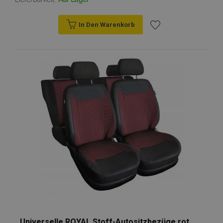
In Den Warenkorb
Zur
Wunschliste
hinzufügen
Universelle ROYAL Stoff-Autositzbezüge rot