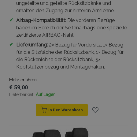
ungeteilte und geteilte Rücksitzbänke und
www.vtvauto.at
erhalten den Zugang zur hinteren Armlehne.
✔
Airbag-Kompatibilität:
Die vorderen Bezüge
haben im Bereich der Seitenairbags eine spezielle
recently_viewed_product_previous
Adobe Inc.
www.vtvauto.at
zertifizierte AIRBAG-Naht.
✔
Lieferumfang:
2× Bezug für Vordersitz, 1× Bezug
recently_compared_product_previous
Adobe Inc.
für die Sitzfläche der Rücksitzbank, 1× Bezug für
www.vtvauto.at
die Rückenlehne der Rücksitzbank, 5×
Kopfstützenbezug und Montagehaken.
X-Magento-Vary
1
Adobe Inc.
www.vtvauto.at
Mehr erfahren
€ 59,00
Lieferbarkeit:
Auf Lager
In Den Warenkorb
Zur
mage-messages
Adobe Inc.
Wunschliste
www.vtvauto.at