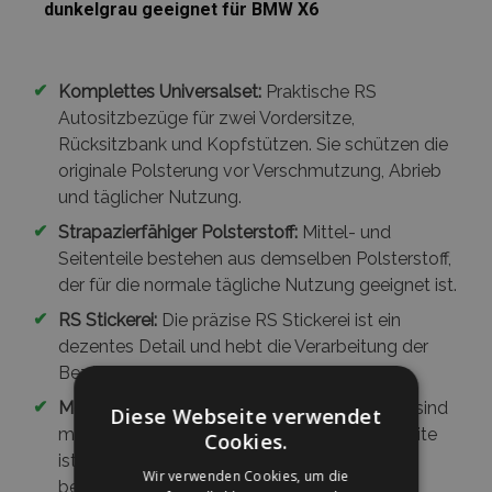
dunkelgrau geeignet für BMW X6
✔
Komplettes Universalset:
Praktische RS
Autositzbezüge für zwei Vordersitze,
Rücksitzbank und Kopfstützen. Sie schützen die
originale Polsterung vor Verschmutzung, Abrieb
und täglicher Nutzung.
✔
Strapazierfähiger Polsterstoff:
Mittel- und
Seitenteile bestehen aus demselben Polsterstoff,
der für die normale tägliche Nutzung geeignet ist.
✔
RS Stickerei:
Die präzise RS Stickerei ist ein
dezentes Detail und hebt die Verarbeitung der
Bezüge hervor.
✔
Mehrschichtige Verarbeitung:
Die Hauptteile sind
Diese Webseite verwendet
mit 3 mm Schaumstoff unterlegt, die Rückseite
Cookies.
ist mit 2 mm Polsterschaum verstärkt – für
Wir verwenden Cookies, um die
bessere Stabilität und Komfort.