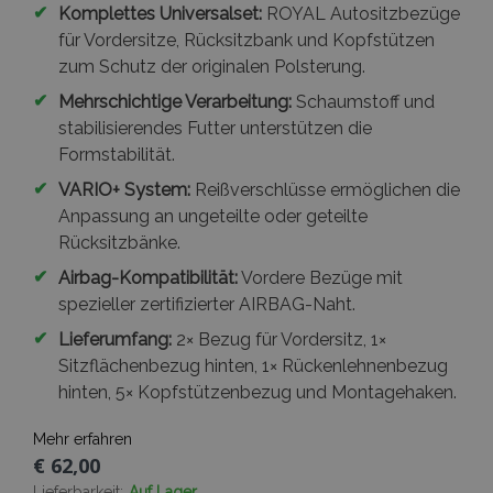
verwendet.
✔
Komplettes Universalset:
ROYAL Autositzbezüge
für Vordersitze, Rücksitzbank und Kopfstützen
zum Schutz der originalen Polsterung.
✔
Mehrschichtige Verarbeitung:
Schaumstoff und
stabilisierendes Futter unterstützen die
Formstabilität.
✔
VARIO+ System:
Reißverschlüsse ermöglichen die
Anpassung an ungeteilte oder geteilte
Rücksitzbänke.
✔
Airbag-Kompatibilität:
Vordere Bezüge mit
spezieller zertifizierter AIRBAG-Naht.
✔
Lieferumfang:
2× Bezug für Vordersitz, 1×
Sitzflächenbezug hinten, 1× Rückenlehnenbezug
hinten, 5× Kopfstützenbezug und Montagehaken.
Mehr erfahren
€ 62,00
Lieferbarkeit:
Auf Lager