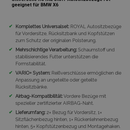
geeignet für BMW X6
✔
Komplettes Universalset:
ROYAL Autositzbezüge
für Vordersitze, Rücksitzbank und Kopfstützen
zum Schutz der originalen Polsterung.
✔
Mehrschichtige Verarbeitung:
Schaumstoff und
stabilisierendes Futter unterstützen die
Formstabilität.
✔
VARIO+ System:
Reißverschlüsse ermöglichen die
Anpassung an ungeteilte oder geteilte
Rücksitzbänke.
✔
Airbag-Kompatibilität:
Vordere Bezüge mit
spezieller zertifizierter AIRBAG-Naht.
✔
Lieferumfang:
2× Bezug für Vordersitz, 1×
Sitzflächenbezug hinten, 1× Rückenlehnenbezug
hinten, 5× Kopfstützenbezug und Montagehaken.