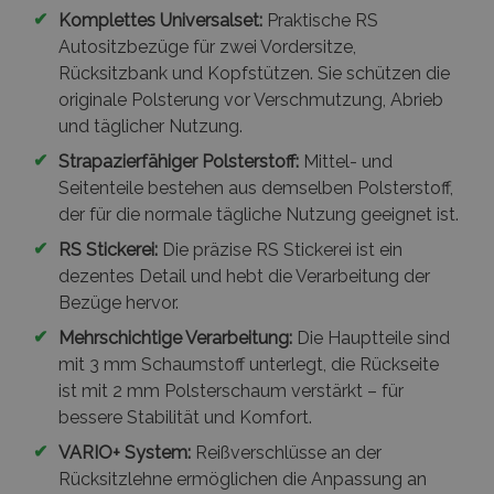
✔
Komplettes Universalset:
Praktische RS
PHPSESSID
1
PHP.net
.vtvauto.at
Autositzbezüge für zwei Vordersitze,
Rücksitzbank und Kopfstützen. Sie schützen die
originale Polsterung vor Verschmutzung, Abrieb
und täglicher Nutzung.
✔
Strapazierfähiger Polsterstoff:
Mittel- und
Seitenteile bestehen aus demselben Polsterstoff,
der für die normale tägliche Nutzung geeignet ist.
✔
RS Stickerei:
Die präzise RS Stickerei ist ein
dezentes Detail und hebt die Verarbeitung der
Bezüge hervor.
✔
mage-cache-sessid
Mehrschichtige Verarbeitung:
Die Hauptteile sind
Adobe Inc.
www.vtvauto.at
mit 3 mm Schaumstoff unterlegt, die Rückseite
ist mit 2 mm Polsterschaum verstärkt – für
bessere Stabilität und Komfort.
✔
VARIO+ System:
Reißverschlüsse an der
Rücksitzlehne ermöglichen die Anpassung an
product_data_storage
Adobe Inc.