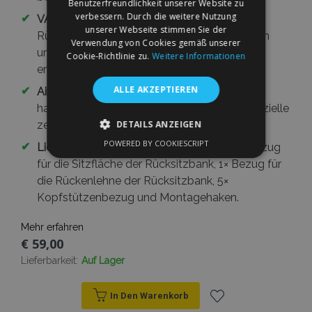
Benutzerfreundlichkeit unserer Website zu
verbessern. Durch die weitere Nutzung
✔
VARIO+ System:
Reißverschlüsse an der
unserer Webseite stimmen Sie der
Rücksitzlehne ermöglichen die Anpassung an
Verwendung von Cookies gemäß unserer
ungeteilte und geteilte Rücksitzbänke und
Cookie-Richtlinie zu.
Weitere Informationen
erhalten den Zugang zur hinteren Armlehne.
ALLE AKZEPTIEREN
✔
Airbag-Kompatibilität:
Die vorderen Bezüge
haben im Bereich der Seitenairbags eine spezielle
DETAILS ANZEIGEN
zertifizierte AIRBAG-Naht.
POWERED BY COOKIESCRIPT
✔
Lieferumfang:
2× Bezug für Vordersitz, 1× Bezug
UNBEDINGT ERFORDERLICH
für die Sitzfläche der Rücksitzbank, 1× Bezug für
PERFORMANCE
TARGETING
die Rückenlehne der Rücksitzbank, 5×
Kopfstützenbezug und Montagehaken.
FUNKTIONALITÄT
Mehr erfahren
€ 59,00
Lieferbarkeit:
Auf Lager
Unbedingt erforderlich
Performance
Targeting
Funktionalität
In Den Warenkorb