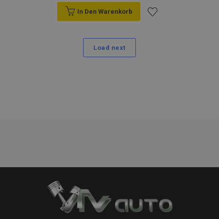
In Den Warenkorb
Zur
Wunschliste
Load next
hinzufügen