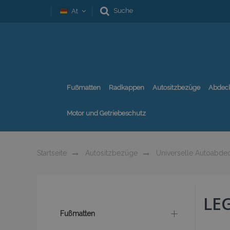
Suche
At
Fußmatten
Radkappen
Autositzbezüge
Abdec
Motor und Getriebeschutz
Startseite
Autositzbezüge
Universelle Autoabde
LE
Fußmatten