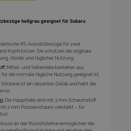
Zur
Wunschliste
tzbezüge hellgrau geeignet für Subaru
hinzufügen
raktische RS Autositzbezüge für zwei
und Kopfstützen. Sie schützen die originale
ng, Abrieb und täglicher Nutzung.
ff:
Mittel- und Seitenteile bestehen aus
 für die normale tägliche Nutzung geeignet ist.
Stickerei ist ein dezentes Detail und hebt die
rvor.
g:
Die Hauptteile sind mit 3 mm Schaumstoff
t mit 2 mm Polsterschaum verstärkt – für
fort.
lüsse an der Rücksitzlehne ermöglichen die
d geteilte Rücksitzbänke und erhalten den