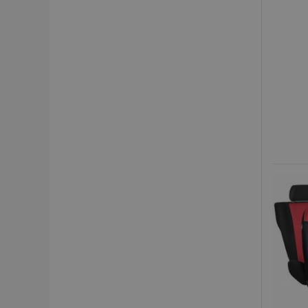
section_data_ids
PHPSESSID
mage-cache-sessid
product_data_storage
recently_viewed_product
recently_compared_prod
X-Magento-Vary