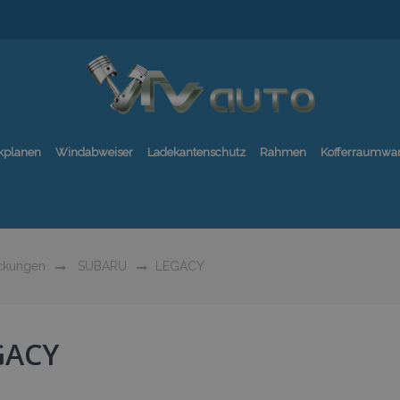
kplanen
Windabweiser
Ladekantenschutz
Rahmen
Kofferraumwa
ckungen
SUBARU
LEGACY
GACY