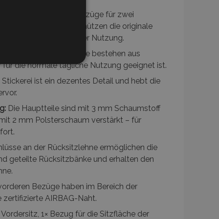
raktische RS Autositzbezüge für zwei
und Kopfstützen. Sie schützen die originale
ng, Abrieb und täglicher Nutzung.
ff:
Mittel- und Seitenteile bestehen aus
NKTIONALITÄT
 für die normale tägliche Nutzung geeignet ist.
Stickerei ist ein dezentes Detail und hebt die
rvor.
g:
Die Hauptteile sind mit 3 mm Schaumstoff
t mit 2 mm Polsterschaum verstärkt – für
eldung und die
ndet werden.
fort.
lüsse an der Rücksitzlehne ermöglichen die
d geteilte Rücksitzbänke und erhalten den
tzungen im lokalen
hne.
 die
buch konfiguriert ist
vorderen Bezüge haben im Bereich der
Seite).
e zertifizierte AIRBAG-Naht.
angesehener Produkte zur
Vordersitz, 1× Bezug für die Sitzfläche der