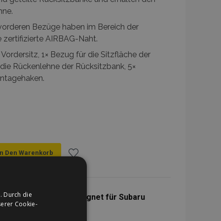
hne.
vorderen Bezüge haben im Bereich der
e zertifizierte AIRBAG-Naht.
Vordersitz, 1× Bezug für die Sitzfläche der
 die Rückenlehne der Rücksitzbank, 5×
ntagehaken.
In Den Warenkorb
Zur
Wunschliste
. Durch die
itzbezüge schwarz geeignet für Subaru
erer Cookie-
hinzufügen