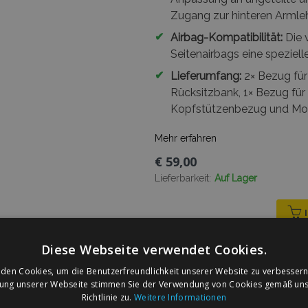
Zugang zur hinteren Armle
✔
Airbag-Kompatibilität:
Die 
Seitenairbags eine speziell
✔
Lieferumfang:
2× Bezug für 
Rücksitzbank, 1× Bezug für
Kopfstützenbezug und Mo
Mehr erfahren
€ 59,00
Lieferbarkeit:
Auf Lager
Diese Webseite verwendet Cookies.
den Cookies, um die Benutzerfreundlichkeit unserer Website zu verbessern
Universelle RS Stoff-Autos
zung unserer Webseite stimmen Sie der Verwendung von Cookies gemäß uns
Legacy
Richtlinie zu.
Weitere Informationen