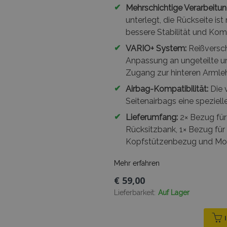
✔
Mehrschichtige Verarbeitun
unterlegt, die Rückseite is
bessere Stabilität und Kom
✔
VARIO+ System:
Reißversch
Anpassung an ungeteilte un
Zugang zur hinteren Armle
✔
Airbag-Kompatibilität:
Die 
Seitenairbags eine speziell
✔
Lieferumfang:
2× Bezug für 
Rücksitzbank, 1× Bezug für
Kopfstützenbezug und Mo
Mehr erfahren
€ 59,00
Lieferbarkeit:
Auf Lager