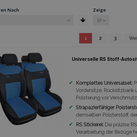
ren Nach
Zeige
Sie lesen gerade die Seite
Seite
Seite
Seite
Seit
1
2
3
Wei
Universelle RS Stoff-Autos
✔
Komplettes Universalset:
P
Vordersitze, Rücksitzbank 
Polsterung vor Verschmutzu
✔
Strapazierfähiger Polstersto
demselben Polsterstoff, der
✔
RS Stickerei:
Die präzise RS 
Verarbeitung der Bezüge he