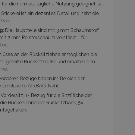
he, z. B. Varnish.
 für die normale tägliche Nutzung geeignet ist.
andere
Stickerei ist ein dezentes Detail und hebt die
nutzer angezeigt
mmungsnachricht und
rvor.
Die Nachricht wird aus
ie dem Käufer angezeigt
g:
Die Hauptteile sind mit 3 mm Schaumstoff
t mit 2 mm Polsterschaum verstärkt – für
verglichener Produkte.
fort.
lüsse an der Rücksitzlehne ermöglichen die
d geteilte Rücksitzbänke und erhalten den
hne.
vorderen Bezüge haben im Bereich der
üpft. Dies ist eine
enspeichern von Inhalten
alysedienstes von Google.
Seiten zu beschleunigen.
en darüber, wie der
e zertifizierte AIRBAG-Naht.
u unterscheiden, indem
enutzer möglicherweise
rd. Es ist in jeder
enspeichern von Inhalten
Vordersitz, 1× Bezug für die Sitzfläche der
Berechnung von Besucher-,
Seiten zu beschleunigen.
te verwendet.
 die Rückenlehne der Rücksitzbank, 5×
enspeichern von Inhalten
ntagehaken.
rknüpft. Gemäß der
Seiten zu beschleunigen.
ate verwendet, wodurch
en eingeschränkt wird.
enspeichern von Inhalten
Seiten zu beschleunigen.
n Sitzungsstatus
enspeichern von Inhalten