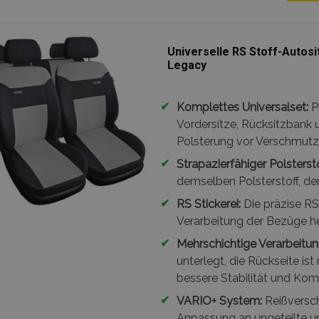
Universelle RS Stoff-Autosi
Legacy
✔
Komplettes Universalset:
P
Vordersitze, Rücksitzbank 
Polsterung vor Verschmutzu
✔
Strapazierfähiger Polstersto
demselben Polsterstoff, der
✔
RS Stickerei:
Die präzise RS 
Verarbeitung der Bezüge he
✔
Mehrschichtige Verarbeitun
unterlegt, die Rückseite is
bessere Stabilität und Kom
✔
VARIO+ System:
Reißversch
Anpassung an ungeteilte un